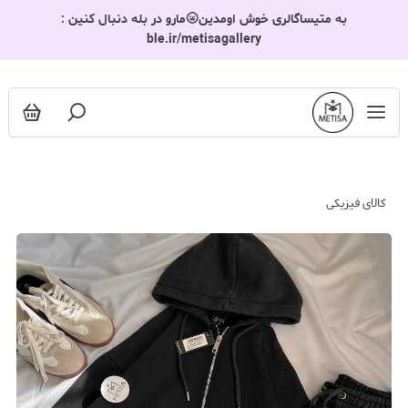
به متیساگالری خوش اومدین🌝مارو در بله دنبال کنین :
ble.ir/metisagallery
کالای فیزیکی