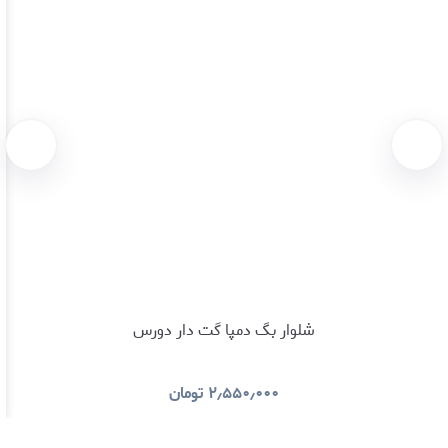
شلوار بگ دمپا گت دار دورس
۲٫۵۵۰٫۰۰۰
تومان