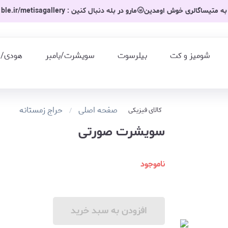
به متیساگالری خوش اومدین🌝مارو در بله دنبال کنین : ble.ir/metisagallery
شومیز و کت
بیلرسوت
سویشرت/بامبر
هودی/
صفحه اصلی
حراج زمستانه
کالای فیزیکی
سویشرت صورتی
ناموجود
افزودن به سبد خرید