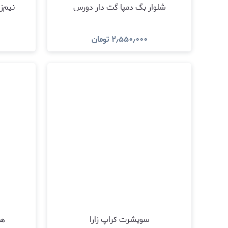
شلوار بگ دمپا گت دار دورس
نیم‌زی
۲٫۵۵۰٫۰۰۰
تومان
مشاهده و خرید
سویشرت کراپ زارا
هو