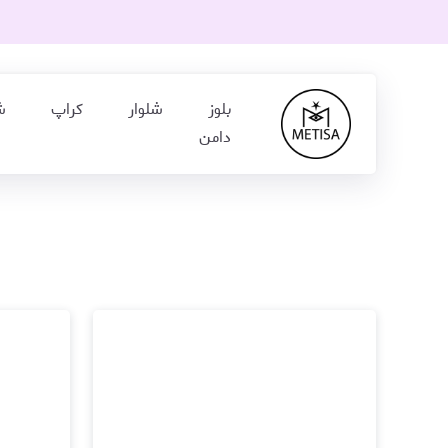
بلوز
شلوار
کراپ
ش
دامن