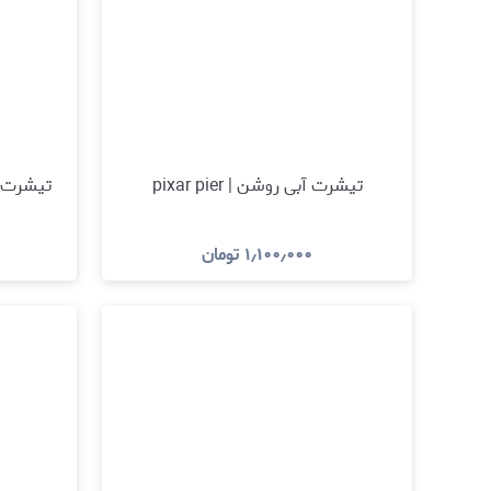
تیشرت آبی روشن | pixar pier
تیشرت ow to train your dragon
۱٫۱۰۰٫۰۰۰
تومان
مشاهده و خرید