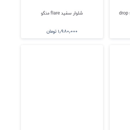
شلوار سفید flare منگو
۱٫۹۸۰٫۰۰۰
تومان
مشاهده و خرید