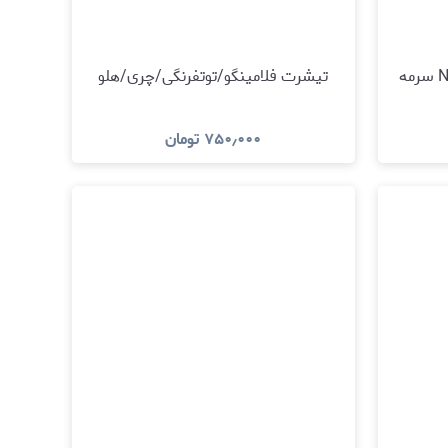
تیشرت New york Spider-Man سرمه
تیشرت فلامینگو/توتفرنگی/چری/هلو
۷۵۰٫۰۰۰
تومان
مشاهده و خرید