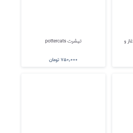
از و
تیشرت pottercats
۷۵۰٫۰۰۰
تومان
مشاهده و خرید