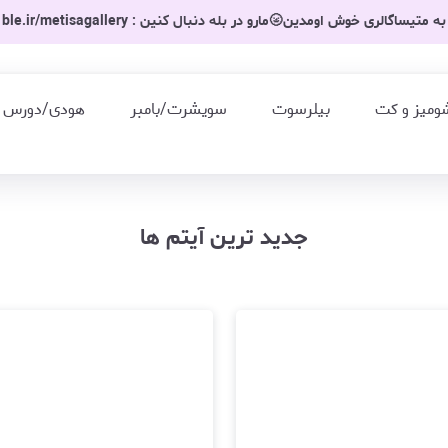
به متیساگالری خوش اومدین🌝مارو در بله دنبال کنین : ble.ir/metisagallery
ومیز و کت
بیلرسوت
سویشرت/بامبر
هودی/دورس
جدید ترین آیتم ها